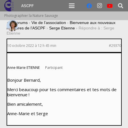
ASCPF
Photographier la Nature Sauvage
›
Forums
›
Vie de l’association
›
Bienvenue aux nouveaux
membres de l’ASCPF
›
Serge Etienne
›
Répondre à : Serge
Etienne
10 octobre 2022 à 12 h 45 min
#29370
Anne-Marie ETIENNE
Participant
Bonjour Bernard,
Merci beaucoup pour tes commentaires et tes mots de
bienvenue !
Bien amicalement,
Anne-Marie et Serge