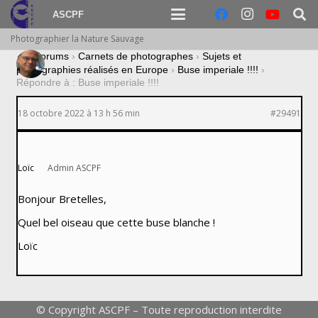
ASCPF
Photographier la Nature Sauvage
›
Forums
›
Carnets de photographes
›
Sujets et
photographies réalisés en Europe
›
Buse imperiale !!!!
›
Répondre à : Buse imperiale !!!!
18 octobre 2022 à 13 h 56 min
#29491
Loïc
Admin ASCPF
Bonjour Bretelles,
Quel bel oiseau que cette buse blanche !
Loïc
© Copyright ASCPF – Toute reproduction interdite