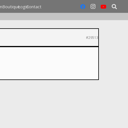
m
Boutique
Login
Contact
#29513