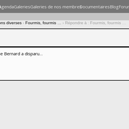
n
Agenda
Galeries
Galeries de nos membres
Documentaires
Blog
Foru
ons diverses
›
Fourmis, fourmis …
›
Répondre à : Fourmis, fourmis …
 de Bernard a disparu…