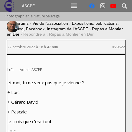
ASCPF
Photographier la Nature Sauvage
›
Forums
›
Vie de l’association
›
Expositions, publications,
site, blog, Facebook, Instagram de l’ASCPF
›
Repas à Montier
en Der
›
Répondre à : Repas à Montier en Der
22 octobre 2022 à 18 h 47 min
#29522
Loïc
Admin ASCPF
et moi, tu ne veux pas que je vienne ?
+ Loïc
+ Gérard David
+ Pascale
je crois que c’est tout.
Loïc