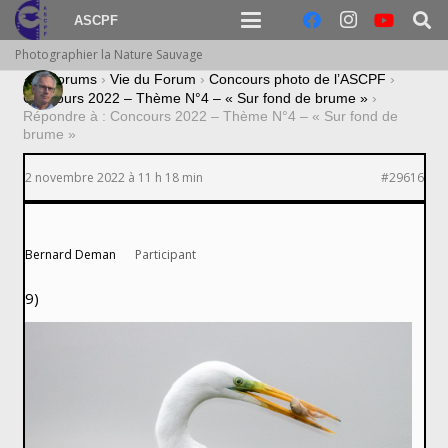
ASCPF
Photographier la Nature Sauvage
›
Forums
›
Vie du Forum
›
Concours photo de l’ASCPF
›
Concours 2022 – Thème N°4 – « Sur fond de brume »
›
Répondre à : Concours 2022 – Thème N°4 – « Sur fond de
brume »
2 novembre 2022 à 11 h 18 min
#29616
Bernard Deman
Participant
9)