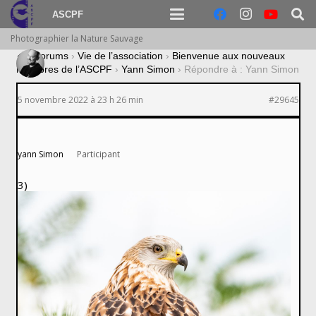
ASCPF
Photographier la Nature Sauvage
›
Forums
›
Vie de l’association
›
Bienvenue aux nouveaux
membres de l’ASCPF
›
Yann Simon
›
Répondre à : Yann Simon
5 novembre 2022 à 23 h 26 min
#29645
yann Simon
Participant
3)