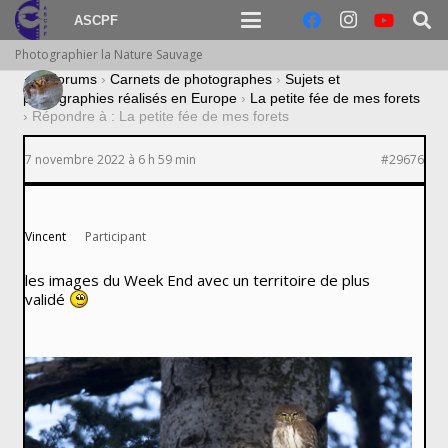
ASCPF
Photographier la Nature Sauvage
›
Forums
›
Carnets de photographes
›
Sujets et
photographies réalisés en Europe
›
La petite fée de mes forets
›
Répondre à : La petite fée de mes forets
7 novembre 2022 à 6 h 59 min
#29676
Vincent
Participant
les images du Week End avec un territoire de plus
validé