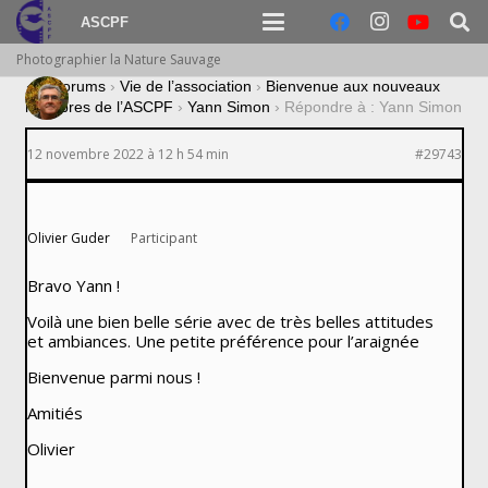
ASCPF
Photographier la Nature Sauvage
›
Forums
›
Vie de l’association
›
Bienvenue aux nouveaux
membres de l’ASCPF
›
Yann Simon
›
Répondre à : Yann Simon
12 novembre 2022 à 12 h 54 min
#29743
Olivier Guder
Participant
Bravo Yann !
Voilà une bien belle série avec de très belles attitudes
et ambiances. Une petite préférence pour l’araignée
Bienvenue parmi nous !
Amitiés
Olivier