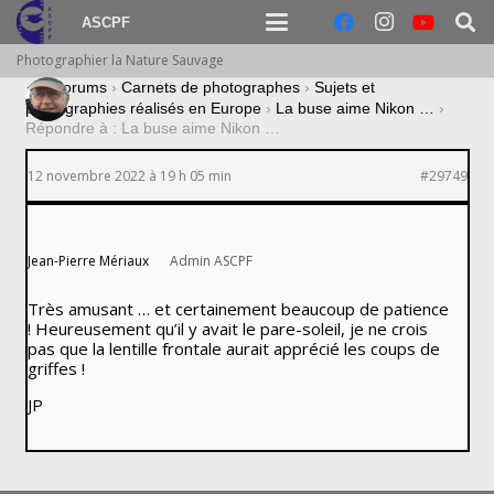
ASCPF
Photographier la Nature Sauvage
›
Forums
›
Carnets de photographes
›
Sujets et
photographies réalisés en Europe
›
La buse aime Nikon …
›
Répondre à : La buse aime Nikon …
12 novembre 2022 à 19 h 05 min
#29749
Jean-Pierre Mériaux
Admin ASCPF
Très amusant … et certainement beaucoup de patience
! Heureusement qu’il y avait le pare-soleil, je ne crois
pas que la lentille frontale aurait apprécié les coups de
griffes !
JP