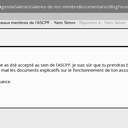
n
Agenda
Galeries
Galeries de nos membres
Documentaires
Blog
Foru
veaux membres de l’ASCPF
›
Yann Simon
›
Répondre à : Yann Simon
que as été accepté au sein de l’ASCPF. Je suis sûr que tu prendras 
 mail les documents explicatifs sur le fonctionnement de ton assoc
ssance.