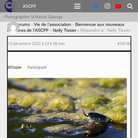
ASCPF
Photographier la Nature Sauvage
›
Forums
›
Vie de l’association
›
Bienvenue aux nouveaux
membres de l’ASCPF
›
Nelly Tissier
›
Répondre à : Nelly Tissier
10 décembre 2022 à 23 h 08 min
#30198
NTissier
Participant