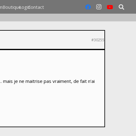
m
Boutique
Login
Contact
#30255
… mais je ne maitrise pas vraiment, de fait n’ai