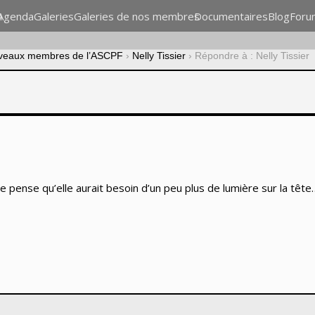
n
Agenda
Galeries
Galeries de nos membres
Documentaires
Blog
Foru
veaux membres de l’ASCPF
›
Nelly Tissier
›
Répondre à : Nelly Tissier
, je pense qu’elle aurait besoin d’un peu plus de lumière sur la tête