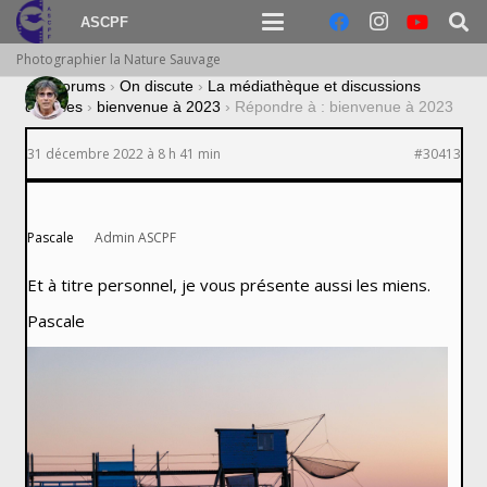
ASCPF
Photographier la Nature Sauvage
›
Forums
›
On discute
›
La médiathèque et discussions
diverses
›
bienvenue à 2023
›
Répondre à : bienvenue à 2023
31 décembre 2022 à 8 h 41 min
#30413
Pascale
Admin ASCPF
Et à titre personnel, je vous présente aussi les miens.
Pascale