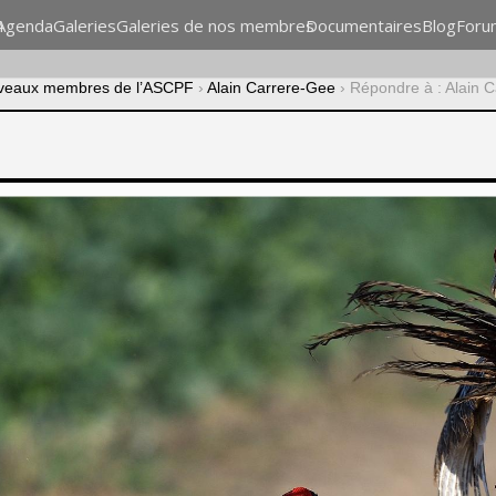
n
Agenda
Galeries
Galeries de nos membres
Documentaires
Blog
Foru
veaux membres de l’ASCPF
›
Alain Carrere-Gee
›
Répondre à : Alain 