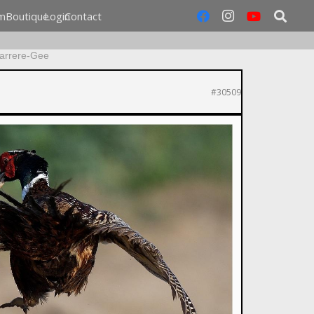
m
Boutique
Login
Contact
Carrere-Gee
#30509