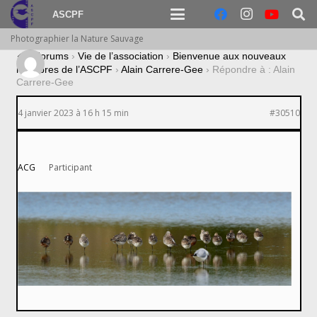
ASCPF
Photographier la Nature Sauvage
›
Forums
›
Vie de l’association
›
Bienvenue aux nouveaux
membres de l’ASCPF
›
Alain Carrere-Gee
›
Répondre à : Alain
Carrere-Gee
4 janvier 2023 à 16 h 15 min
#30510
ACG
Participant