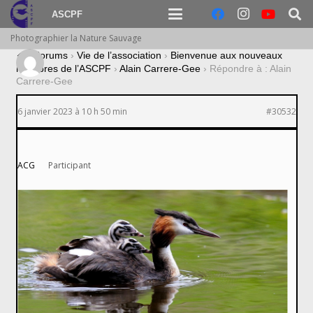
ASCPF
Photographier la Nature Sauvage
›
Forums
›
Vie de l’association
›
Bienvenue aux nouveaux
membres de l’ASCPF
›
Alain Carrere-Gee
›
Répondre à : Alain
Carrere-Gee
6 janvier 2023 à 10 h 50 min
#30532
ACG
Participant