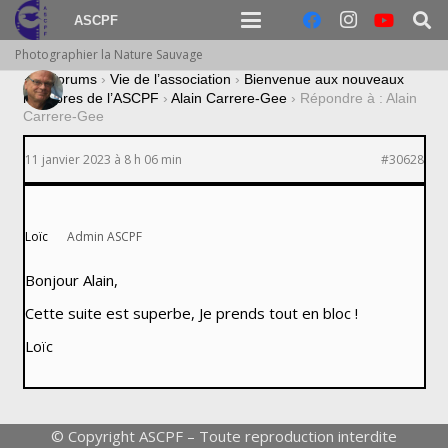
ASCPF
Photographier la Nature Sauvage
›
Forums
›
Vie de l’association
›
Bienvenue aux nouveaux
membres de l’ASCPF
›
Alain Carrere-Gee
›
Répondre à : Alain
Carrere-Gee
11 janvier 2023 à 8 h 06 min
#30628
Loïc
Admin ASCPF
Bonjour Alain,
Cette suite est superbe, Je prends tout en bloc !
Loïc
© Copyright ASCPF – Toute reproduction interdite