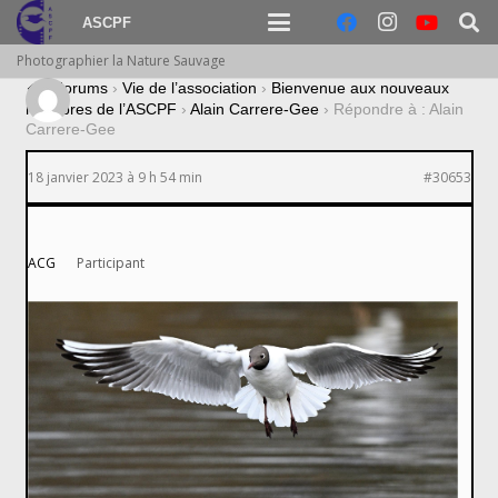
ASCPF
Photographier la Nature Sauvage
›
Forums
›
Vie de l’association
›
Bienvenue aux nouveaux
membres de l’ASCPF
›
Alain Carrere-Gee
›
Répondre à : Alain
Carrere-Gee
18 janvier 2023 à 9 h 54 min
#30653
ACG
Participant