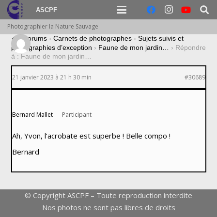
ASCPF
Photographier la Nature Sauvage
›
Forums
›
Carnets de photographes
›
Sujets suivis et
photographies d’exception
›
Faune de mon jardin…
›
Répondre
à : Faune de mon jardin…
21 janvier 2023 à 21 h 30 min
#30689
Bernard Mallet
Participant
Ah, Yvon, l’acrobate est superbe ! Belle compo !
Bernard
© Copyright ASCPF – Toute reproduction interdite
Nos photos ne sont pas libres de droits