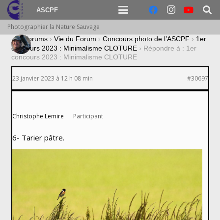
ASCPF
Photographier la Nature Sauvage
›
Forums
›
Vie du Forum
›
Concours photo de l’ASCPF
›
1er
concours 2023 : Minimalisme CLOTURE
›
Répondre à : 1er
concours 2023 : Minimalisme CLOTURE
23 janvier 2023 à 12 h 08 min
#30697
Christophe Lemire
Participant
6- Tarier pâtre.