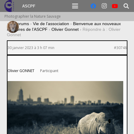
ASCPF
Photographier la Nature Sauvage
›
Forums
›
Vie de l’association
›
Bienvenue aux nouveaux
membres de l’ASCPF
›
Olivier Gonnet
›
Répondre à : Olivier
Gonnet
30 janvier 2023 à 3 h 07 min
#30748
Olivier GONNET
Participant