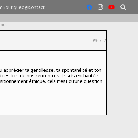
m
Boutique
Login
Contact
nnet
#30752
pu apprécier ta gentillesse, ta spontanéité et ton
res lors de nos rencontres. Je suis enchantée
ositionnement éthique, cela n’est qu’une question