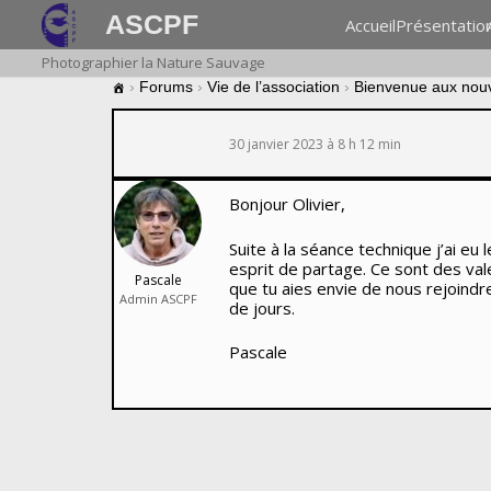
ASCPF
Accueil
Présentatio
Photographier la Nature Sauvage
›
Forums
›
Vie de l’association
›
Bienvenue aux nou
30 janvier 2023 à 8 h 12 min
Bonjour Olivier,
Suite à la séance technique j’ai eu 
esprit de partage. Ce sont des va
Pascale
que tu aies envie de nous rejoindr
Admin ASCPF
de jours.
Pascale