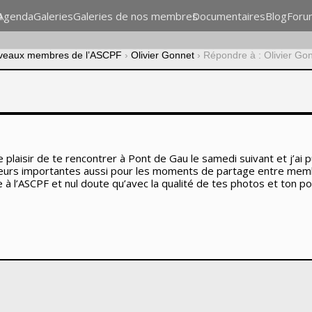
n
Agenda
Galeries
Galeries de nos membres
Documentaires
Blog
Foru
veaux membres de l’ASCPF
›
Olivier Gonnet
›
Répondre à : Olivier Go
le plaisir de te rencontrer à Pont de Gau le samedi suivant et j’ai 
leurs importantes aussi pour les moments de partage entre memb
e à l’ASCPF et nul doute qu’avec la qualité de tes photos et ton p