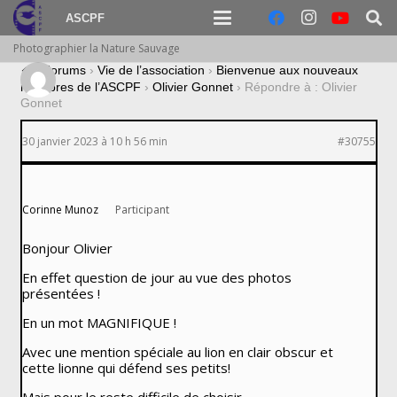
ASCPF
Photographier la Nature Sauvage
›
Forums
›
Vie de l’association
›
Bienvenue aux nouveaux
membres de l’ASCPF
›
Olivier Gonnet
›
Répondre à : Olivier
Gonnet
30 janvier 2023 à 10 h 56 min
#30755
Corinne Munoz
Participant
Bonjour Olivier
En effet question de jour au vue des photos
présentées !
En un mot MAGNIFIQUE !
Avec une mention spéciale au lion en clair obscur et
cette lionne qui défend ses petits!