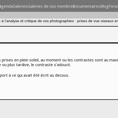
n
Agenda
Galeries
Galeries de nos membres
Documentaires
Blog
Foru
à l’analyse et critique de vos photographies
›
prises de vue oiseaux en
prises en plein soleil, au moment ou les contrastes sont au maximu
 ou plus tardive, le contraste s’adoucit.
ort à ce qui avait été écrit au dessus.