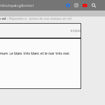
m
Boutique
Login
Contact
 vol
›
Répondre à : prises de vue oiseaux en vol
#30843
m. Le blanc très blanc et le noir très noir.