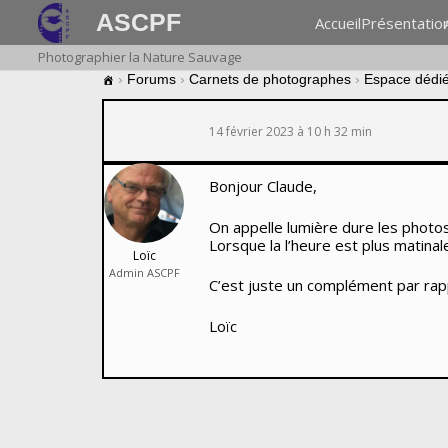
ASCPF
Accueil
Présentatio
Photographier la Nature Sauvage
›
Forums
›
Carnets de photographes
›
Espace dédié 
14 février 2023 à 10 h 32 min
Bonjour Claude,
On appelle lumière dure les photos 
Lorsque la l’heure est plus matinale
Loïc
Admin ASCPF
C’est juste un complément par rapp
Loïc