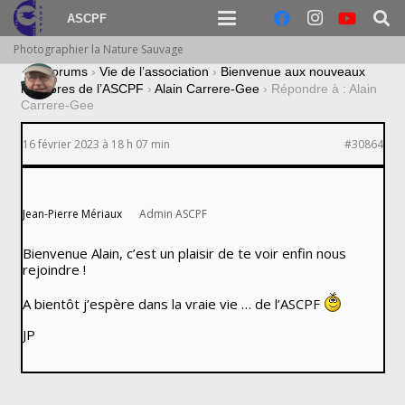
ASCPF
Photographier la Nature Sauvage
›
Forums
›
Vie de l’association
›
Bienvenue aux nouveaux
membres de l’ASCPF
›
Alain Carrere-Gee
›
Répondre à : Alain
Carrere-Gee
16 février 2023 à 18 h 07 min
#30864
Jean-Pierre Mériaux
Admin ASCPF
Bienvenue Alain, c’est un plaisir de te voir enfin nous
rejoindre !
A bientôt j’espère dans la vraie vie … de l’ASCPF
JP