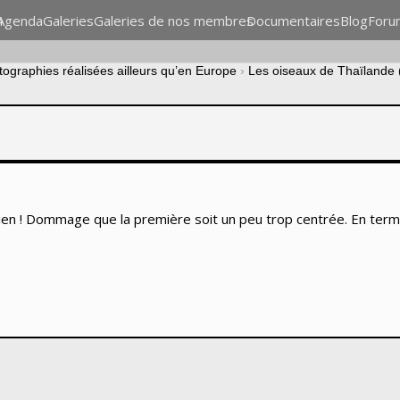
n
Agenda
Galeries
Galeries de nos membres
Documentaires
Blog
Foru
tographies réalisées ailleurs qu’en Europe
›
Les oiseaux de Thaïlande 
 bien ! Dommage que la première soit un peu trop centrée. En term