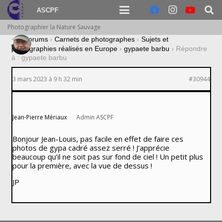
ASCPF
Photographier la Nature Sauvage
›
Forums
›
Carnets de photographes
›
Sujets et
photographies réalisés en Europe
›
gypaete barbu
›
Répondre
à : gypaete barbu
3 mars 2023 à 9 h 32 min
#30944
Jean-Pierre Mériaux
Admin ASCPF
Bonjour Jean-Louis, pas facile en effet de faire ces
photos de gypa cadré assez serré ! J’apprécie
beaucoup qu’il ne soit pas sur fond de ciel ! Un petit plus
pour la première, avec la vue de dessus !
JP