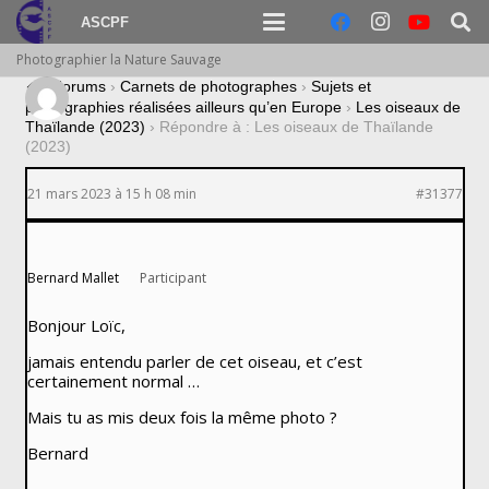
ASCPF
Photographier la Nature Sauvage
›
Forums
›
Carnets de photographes
›
Sujets et
photographies réalisées ailleurs qu’en Europe
›
Les oiseaux de
Thaïlande (2023)
›
Répondre à : Les oiseaux de Thaïlande
(2023)
21 mars 2023 à 15 h 08 min
#31377
Bernard Mallet
Participant
Bonjour Loïc,
jamais entendu parler de cet oiseau, et c’est
certainement normal …
Mais tu as mis deux fois la même photo ?
Bernard