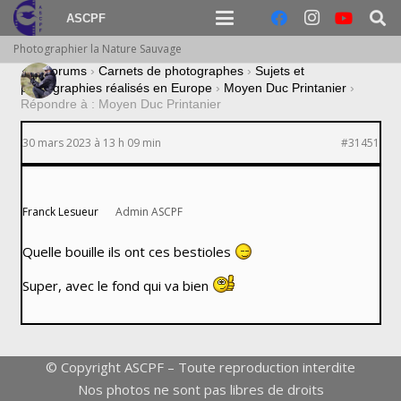
ASCPF
Photographier la Nature Sauvage
›
Forums
›
Carnets de photographes
›
Sujets et
photographies réalisés en Europe
›
Moyen Duc Printanier
›
Répondre à : Moyen Duc Printanier
30 mars 2023 à 13 h 09 min
#31451
Franck Lesueur
Admin ASCPF
Quelle bouille ils ont ces bestioles
Super, avec le fond qui va bien
© Copyright ASCPF – Toute reproduction interdite
Nos photos ne sont pas libres de droits