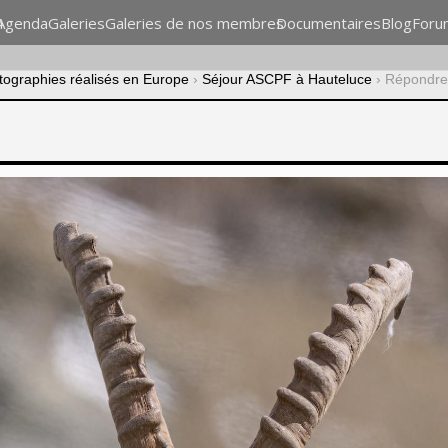
n
Agenda
Galeries
Galeries de nos membres
Documentaires
Blog
Foru
otographies réalisés en Europe
›
Séjour ASCPF à Hauteluce
›
Répondre 