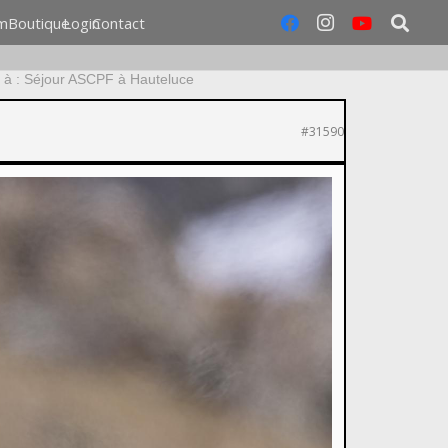
m
Boutique
Login
Contact
à : Séjour ASCPF à Hauteluce
#31590