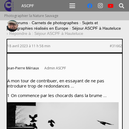
ASCPF
Photographier la Nature Sauvage
›
Forums
›
Carnets de photographes
›
Sujets et
photographies réalisés en Europe
›
Séjour ASCPF à Hauteluce
›
Répondre à : Séjour ASCPF à Hauteluce
18 avril 2023 à 11 h 58 min
#31662
Jean-Pierre Mériaux
Admin ASCPF
A mon tour de contribuer, en essayant de ne pas
introduire trop de redondances …
1 On commence par les chocards dans la brume …