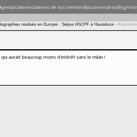
n
Agenda
Galeries
Galeries de nos membres
Documentaires
Blog
Foru
otographies réalisés en Europe
›
Séjour ASCPF à Hauteluce
›
Répondre 
qui aurait beaucoup moins d’intérêt sans le milan !