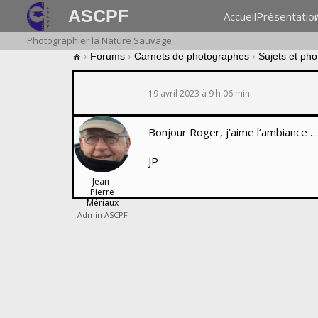
ASCPF
Accueil
Présentatio
Photographier la Nature Sauvage
›
Forums
›
Carnets de photographes
›
Sujets et ph
19 avril 2023 à 9 h 06 min
Bonjour Roger, j’aime l’ambiance … 
JP
Jean-
Pierre
Mériaux
Admin ASCPF