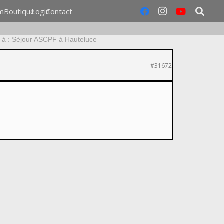
m
Boutique
Login
Contact
à : Séjour ASCPF à Hauteluce
#31672