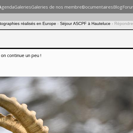
n
Agenda
Galeries
Galeries de nos membres
Documentaires
Blog
Foru
otographies réalisés en Europe
›
Séjour ASCPF à Hauteluce
›
Répondre 
 on continue un peu !