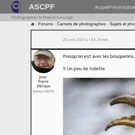
ASCPF
Accueil
Présentatio
Photographier la Nature Sauvage
›
Forums
›
Carnets de photographes
›
Sujets et ph
20 avril 2023 à 16 h 29 min
Puisqu’on est avec les bouquetins,
5 Un peu de toilette
Jean-
Pierre
Mériaux
Admin ASCPF