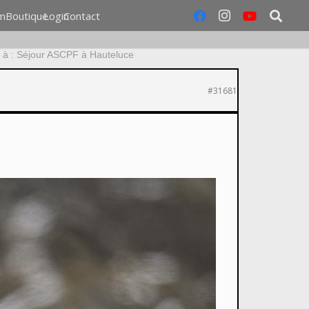
m
Boutique
Login
Contact
à : Séjour ASCPF à Hauteluce
#31681