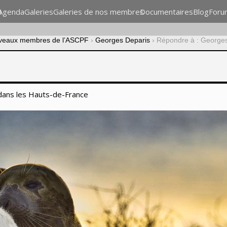
n
Agenda
Galeries
Galeries de nos membres
Documentaires
Blog
Foru
veaux membres de l’ASCPF
›
Georges Deparis
›
Répondre à : George
dans les Hauts-de-France