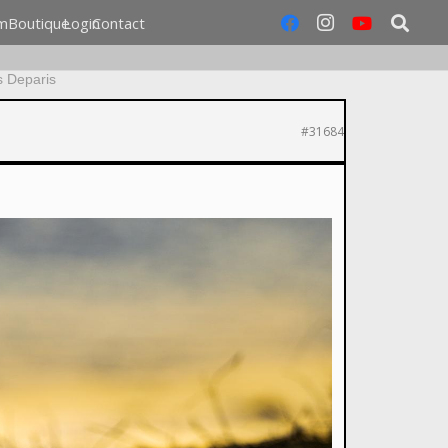
m
Boutique
Login
Contact
s Deparis
#31684