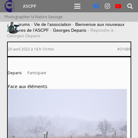
ASCPF
Photographier la Nature Sauvage
›
Forums
›
Vie de l’association
›
Bienvenue aux nouveaux
membres de l’ASCPF
›
Georges Deparis
›
Répondre à :
Georges Deparis
20 avril 2023 à 18 h 10 min
#31689
Deparis
Participant
Face aux éléments