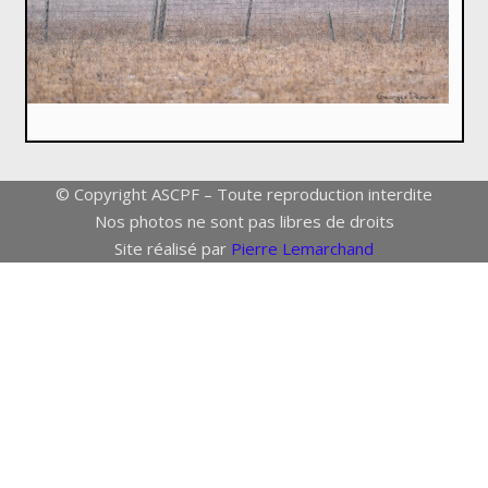
© Copyright ASCPF – Toute reproduction interdite
Nos photos ne sont pas libres de droits
Site réalisé par
Pierre Lemarchand