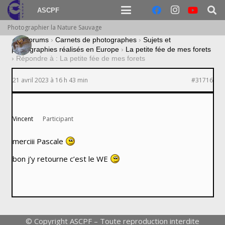
ASCPF
Photographier la Nature Sauvage
›
Forums
›
Carnets de photographes
›
Sujets et
photographies réalisés en Europe
›
La petite fée de mes forets
›
Répondre à : La petite fée de mes forets
21 avril 2023 à 16 h 43 min
#31716
Vincent
Participant
merciii Pascale
bon j’y retourne c’est le WE
© Copyright ASCPF – Toute reproduction interdite