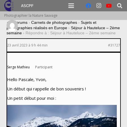
ASCPF
Photographier la Nature Sauvage
›
Forums
›
Carnets de photographes
›
Sujets et
photographies réalisés en Europe
›
Séjour à Hauteluce – 2ème
semaine
›
Répondre à : Séjour à Hauteluce – 2ème semaine
23 avril 2023 à 9 h 44 min
#31727
Serge Mathieu
Participant
Hello Pascale, Yvon,
Un début qui rappelle de bon souvenirs !
Un petit début pour moi :