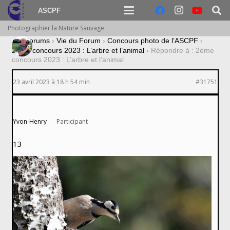
ASCPF
Photographier la Nature Sauvage
›
Forums
›
Vie du Forum
›
Concours photo de l’ASCPF
›
2ème concours 2023 : L’arbre et l’animal
›
Répondre à : 2ème
concours 2023 : L’arbre et l’animal
23 avril 2023 à 18 h 54 min
#31751
Yvon-Henry
Participant
13