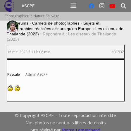
ASCPF
Photographier la Nature Sauvage
›
Forums
›
Carnets de photographes
›
Sujets et
photographies réalisées ailleurs qu’en Europe
›
Les oiseaux de
Thaïlande (2023)
›
Répondre à : Les oiseaux de Thaïlande
(2023)
15 mai 2023 à 11 h 08 min
#31932
Pascale
Admin ASCPF
© Copyright ASCPF – Toute reproduction interdite
Nos photos ne sont pas libres de droits
Site réalisé par
Pierre Lemarchand