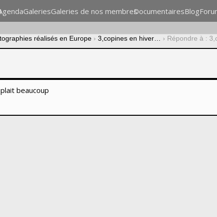
n
Agenda
Galeries
Galeries de nos membres
Documentaires
Blog
Foru
otographies réalisés en Europe
›
3,copines en hiver…
›
Répondre à : 3,
 plait beaucoup