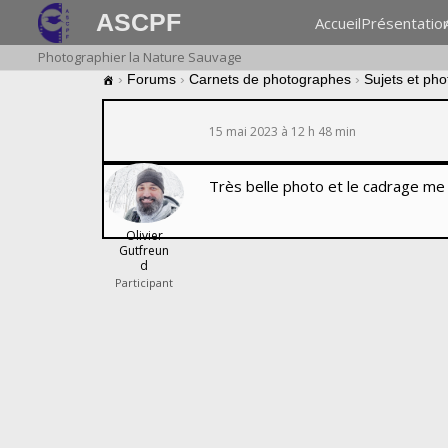
ASCPF
Accueil
Présentatio
Photographier la Nature Sauvage
›
Forums
›
Carnets de photographes
›
Sujets et ph
15 mai 2023 à 12 h 48 min
Très belle photo et le cadrage me
Olivier
Gutfreun
d
Participant