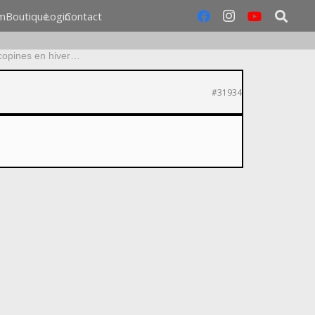
m
Boutique
Login
Contact
copines en hiver…
#31934