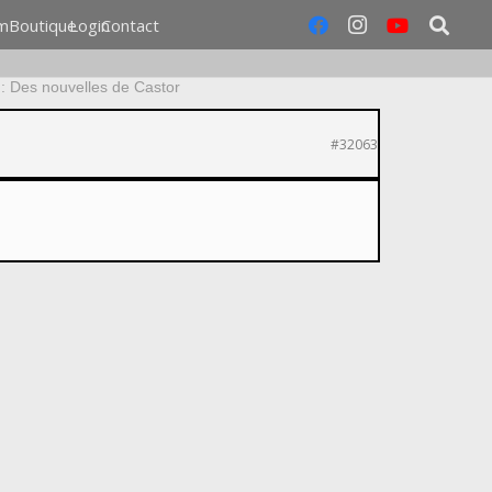
m
Boutique
Login
Contact
: Des nouvelles de Castor
#32063