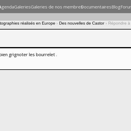
n
Agenda
Galeries
Galeries de nos membres
Documentaires
Blog
Foru
otographies réalisés en Europe
›
Des nouvelles de Castor
›
Répondre à 
ien grignoter les bourrelet .