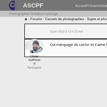
ASCPF
Accueil
Présentatio
Photographier la Nature Sauvage
›
Forums
›
Carnets de photographes
›
Sujets et ph
3 juin 2023 à 12 h 25 min
Oui marquage du castor et il aime b
Olivier
Gutfreun
d
Participant