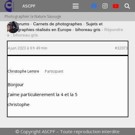
ASCPF
Photographier la Nature Sauvage
›
Forums
›
Carnets de photographes
›
Sujets et
photographies réalisés en Europe
›
bihoreau gris
›
Répondre
à : bihoreau gris
4 juin 2023 à 9 h 49 min
#32073
Christophe Lemire
Participant
Bonjour
J’aime particulierement la 4 et la 5
christophe
© Copyright ASCPF – Toute reproduction interdite