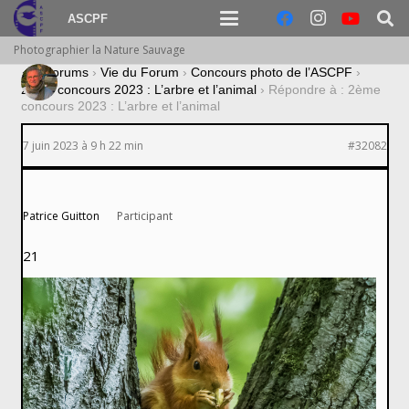
ASCPF
Photographier la Nature Sauvage
›
Forums
›
Vie du Forum
›
Concours photo de l’ASCPF
›
2ème concours 2023 : L’arbre et l’animal
›
Répondre à : 2ème
concours 2023 : L’arbre et l’animal
7 juin 2023 à 9 h 22 min
#32082
Patrice Guitton
Participant
21