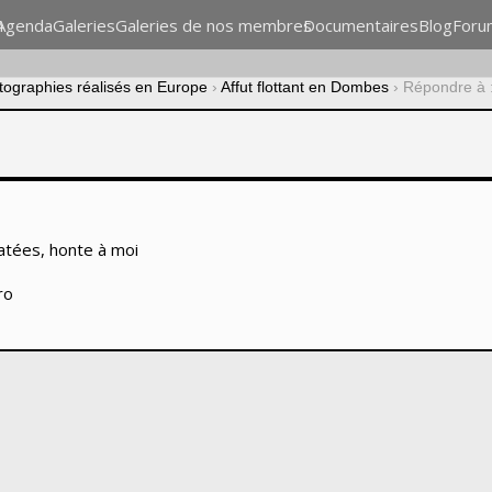
n
Agenda
Galeries
Galeries de nos membres
Documentaires
Blog
Foru
otographies réalisés en Europe
›
Affut flottant en Dombes
›
Répondre à :
ratées, honte à moi
ro