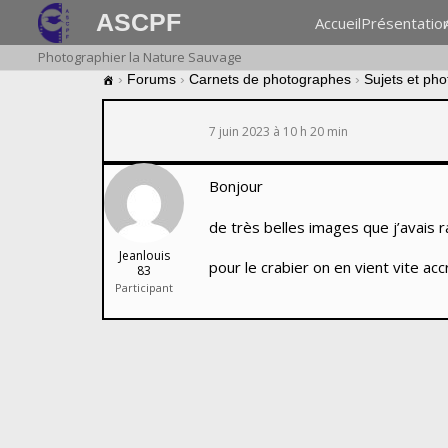
ASCPF
Accueil
Présentatio
Photographier la Nature Sauvage
›
Forums
›
Carnets de photographes
›
Sujets et ph
7 juin 2023 à 10 h 20 min
Bonjour
de très belles images que j’avais 
Jeanlouis
pour le crabier on en vient vite acc
83
Participant