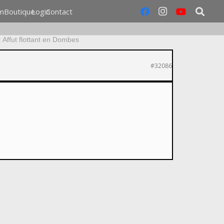
m
Boutique
Login
Contact
 Affut flottant en Dombes
#32086