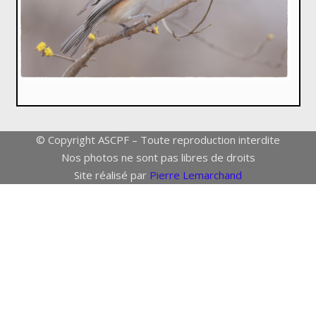
© Copyright ASCPF – Toute reproduction interdite
Nos photos ne sont pas libres de droits
Site réalisé par
Pierre Lemarchand