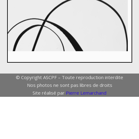
© Copyright ASCPF – Toute reproduction interdite
Nos photos ne sont pas libres de droits
Site réalisé par
Pierre Lemarchand