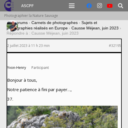
ASCPF
Photographier la Nature Sauvage
›
Forums
›
Carnets de photographes
›
Sujets et
photographies réalisés en Europe
›
Causse Méjean, juin 2023
›
Répondre à : Causse Méjean, juin 2023
2 juillet 2023 à 11 h 23 min
#32195
Yvon-Henry
Participant
Bonjour à tous,
Notre patience à fini par payer…,
37.