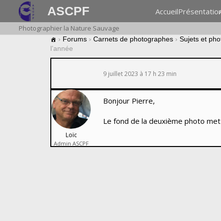
ASCPF
Accueil
Présentatio
Photographier la Nature Sauvage
›
Forums
›
Carnets de photographes
›
Sujets et ph
l’année
9 juillet 2023 à 17 h 23 min
Bonjour Pierre,
Le fond de la deuxième photo met l
Loïc
Admin ASCPF