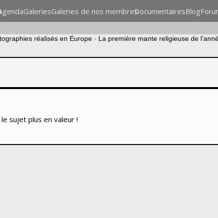
n
Agenda
Galeries
Galeries de nos membres
Documentaires
Blog
Foru
otographies réalisés en Europe
›
La première mante religieuse de l’ann
e sujet plus en valeur !