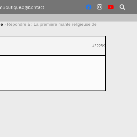
m
Boutique
Login
Contact
ée
›
Répondre à : La première mante religieuse de
#32259