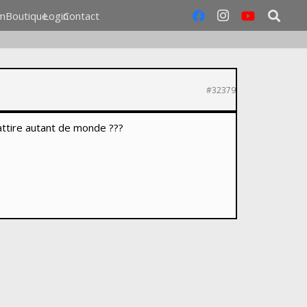
m
Boutique
Login
Contact
#32379
 attire autant de monde ???