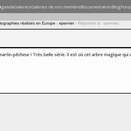
n
Agenda
Galeries
Galeries de nos membres
Documentaires
Blog
Foru
otographies réalisés en Europe
›
epervier
›
Répondre à : epervier
artin-pêcheur ! Très belle série. Il est où cet arbre magique qui