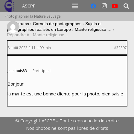
ASCPF
Photographier la Nature Sauvage
›
Forums
›
Carnets de photographes
›
Sujets et
photographies réalisés en Europe
›
Mante religieuse …
›
Répondre à : Mante religieuse …
8 août 2023 à 11 h 09 min
#32397
Jeanlouis83
Participant
Bonjour
la mante est une bonne cliente pour la photo, bien saisie
© Copyright ASCPF – Toute reproduction interdite
Nos photos ne sont pas libres de droits